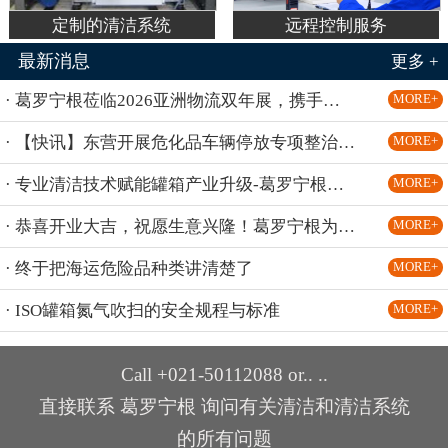
定制的清洁系统
远程控制服务
最新消息
更多 +
· 葛罗宁根莅临2026亚洲物流双年展，携手罐箱界TCDA联合展团共话罐箱清洁新方案
MORE+
· 【快讯】东营开展危化品车辆停放专项整治行动；安徽阜阳全面启动物流园区危化品运输整治行动；北京东六环隧道危化品车辆继续禁行
MORE+
· 专业清洁技术赋能罐箱产业升级-葛罗宁根顺利亮相 2026 罐箱界 TCDA 会员大会
MORE+
· 恭喜开业大吉，祝愿生意兴隆！葛罗宁根为BASF湛江一体化基地提供国际领先技术的罐箱清洗系统，助力行业旗舰标杆！
MORE+
· 终于把海运危险品种类讲清楚了
MORE+
· ISO罐箱氮气吹扫的安全规程与标准
MORE+
Call +021-50112088 or.. ..
直接联系 葛罗宁根 询问有关清洁和清洁系统
的所有问题