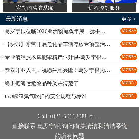
定制的清洁系统
远程控制服务
最新消息
更多 +
· 葛罗宁根莅临2026亚洲物流双年展，携手罐箱界TCDA联合展团共话罐箱清洁新方案
MORE+
· 【快讯】东营开展危化品车辆停放专项整治行动；安徽阜阳全面启动物流园区危化品运输整治行动；北京东六环隧道危化品车辆继续禁行
MORE+
· 专业清洁技术赋能罐箱产业升级-葛罗宁根顺利亮相 2026 罐箱界 TCDA 会员大会
MORE+
· 恭喜开业大吉，祝愿生意兴隆！葛罗宁根为BASF湛江一体化基地提供国际领先技术的罐箱清洗系统，助力行业旗舰标杆！
MORE+
· 终于把海运危险品种类讲清楚了
MORE+
· ISO罐箱氮气吹扫的安全规程与标准
MORE+
Call +021-50112088 or.. ..
直接联系 葛罗宁根 询问有关清洁和清洁系统
的所有问题